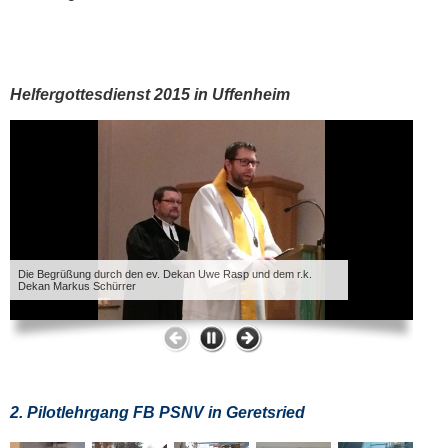
Helfergottesdienst 2015 in Uffenheim
Die Begrüßung durch den ev. Dekan Uwe Rasp und dem r.k.
Dekan Markus Schürrer
Es wa
2. Pilotlehrgang FB PSNV in Geretsried