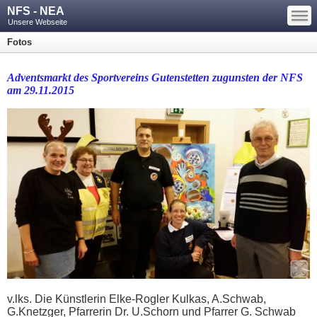
—
NFS - NEA
—
—
Unsere Webseite
Fotos
Adventsmarkt des Sportvereins Gutenstetten zugunsten der NFS
am 29.11.2015
v.lks. Die Künstlerin Elke-Rogler Kulkas, A.Schwab,
G.Knetzger, Pfarrerin Dr. U.Schorn und Pfarrer G. Schwab